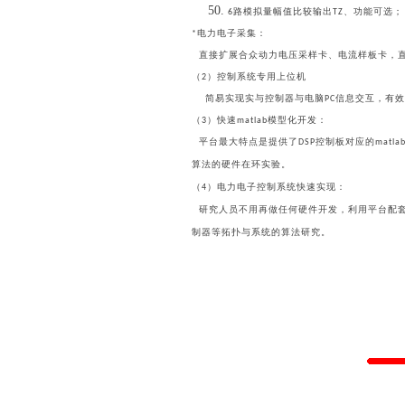
路模拟量幅值比较输出
、功能可选；
6
TZ
电力电子采集：
*
直接扩展合众动力电压采样卡、电流样板卡，
（
）控制系统专用上位机
2
简易实现实与控制器与电脑
信息交互，有效
PC
（
）快速
模型化开发：
3
matlab
平台最大特点是提供了
控制板对应的
DSP
matlab
算法的硬件在环实验。
（
）电力电子控制系统快速实现：
4
研究人员不用再做任何硬件开发，利用平台配套
制器等拓扑与系统的算法研究。