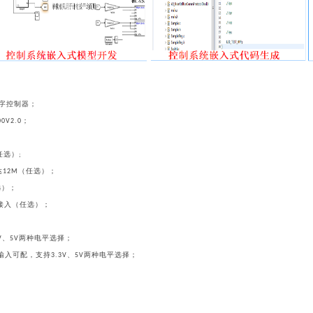
字控制器；
；
00V2.0
任选）
;
达
（任选）；
12M
选）；
接入（任选）；
、
两种电平选择；
V
5V
输入可配，支持
、
两种电平选择；
3.3V
5V