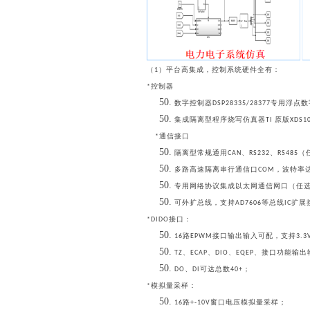
（
）平台高集成，控制系统硬件全有：
1
控制器
*
数字控制器
专用浮点数
DSP28335/28377
集成隔离型程序烧写仿真器
原版
TI
XDS1
通信接口
*
隔离型常规通用
、
、
（
CAN
RS232
RS485
多路高速隔离串行通信口
，波特率
COM
专用网络协议集成以太网通信网口（任
可外扩总线，支持
等总线
扩展
AD7606
IC
接口：
*DIDO
路
接口输出输入可配，支持
16
EPWM
3.3
、
、
、
、接口功能输出
TZ
ECAP
DIO
EQEP
、
可达总数
；
DO
DI
40+
模拟量采样：
*
路
窗口电压模拟量采样；
16
+-10V