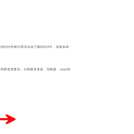
行的
控制代码并自动下载到
中，实验各种
DSP
DSP
四桥逆变整流；太阳能逆变器、控制器、
控
/
mppt