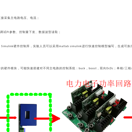
直接采集主电路电压、电流；
调试
参数、控制量下发、数据波型读取；
PI
硬件控制库，实验人员可以采用
进行快速控制模型编写，生成可执
 Simulink
matlab simulink
的硬件模块，可能快速搭建对不同主电路的控制系统：
，
，双向
；单相
三相
buck
boost
DcDc
/