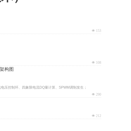
넶
153
넶
108
统架构图
母线电压控制环、四象限电流DQ量计算、SPWM调制发生；
넶
290
넶
212