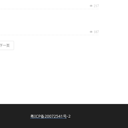
넶
217
넶
187
下一页
粤ICP备20072541号
-2