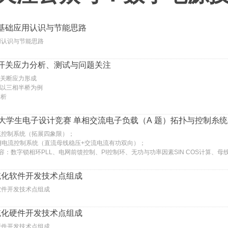
的基础应用认识与节能思路
用认识与节能思路
子开关应力分析、测试与问题关注
的关断应力形成
，以三相半桥为例
分析
TI 杯大学生电子设计竞赛 单相交流电子负载（A 题）拓扑与控制糸
流控制系统（拓展四象限）；
网侧电流控制系统（直流母线稳压+交流电流有功双向）；
容：数字锁相环PLL、电网前馈控制、PI控制环、无功与功率因素SIN COS计算、
统化软件开发技术点组成
软件开发技术点组成
统化硬件开发技术点组成
硬件开发技术点组成